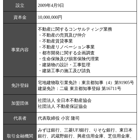
設立
2009年4月9日
資本金
10,000,000円
不動産に関するコンサルティング業務
・不動産の売買及び仲介
・不動産賃貸事業
・不動産リノベーション事業
事業内容
・都市開発に関する企画調査
・生命保険及び損害保険代理業
・建築物の設計・工事監理
・建築工事の施工及び請負
宅地建物取引業免許：東京都知事（4）第91905号
免許登録
建築免許：二級 東京都知事登録 第16711号
社団法人 全日本不動産協会
加盟団体
社団法人 不動産保証協会
代表者
代表取締役 小宮 隆司
みずほ銀行、三菱UFJ銀行、りそな銀行、東日本
取引金融機関
銀行、武蔵野銀行、興産信用金庫、芝信用金庫、